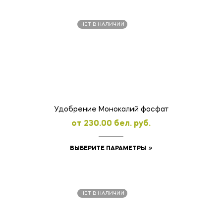
имеет
несколько
НЕТ В НАЛИЧИИ
вариаций.
Опции
можно
выбрать
на
странице
товара.
Удобрение Монокалий фосфат
oт
230.00
бел. руб.
Этот
ВЫБЕРИТЕ ПАРАМЕТРЫ
товар
имеет
несколько
НЕТ В НАЛИЧИИ
вариаций.
Опции