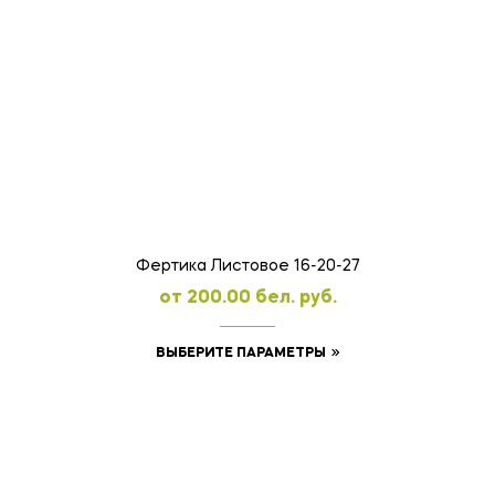
товар
имеет
несколько
вариаций.
Опции
можно
выбрать
на
странице
товара.
Фертика Листовое 16-20-27
oт
200.00
бел. руб.
Этот
ВЫБЕРИТЕ ПАРАМЕТРЫ
товар
имеет
несколько
вариаций.
Опции