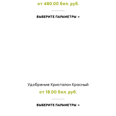
oт
480.00
бел. руб.
Этот
ВЫБЕРИТЕ ПАРАМЕТРЫ
товар
имеет
несколько
вариаций.
Опции
можно
выбрать
на
странице
товара.
Удобрение Кристалон Красный
oт
18.00
бел. руб.
Этот
ВЫБЕРИТЕ ПАРАМЕТРЫ
товар