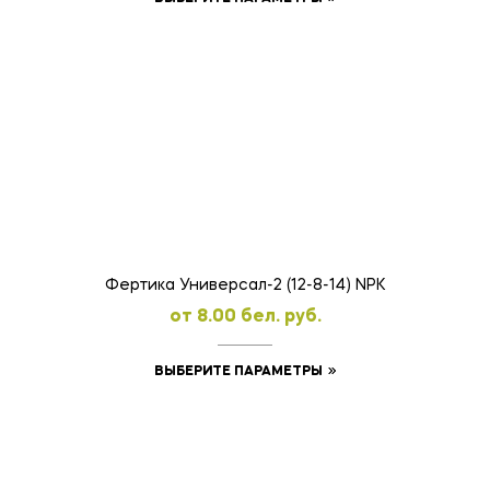
товар
имеет
несколько
вариаций.
Опции
можно
выбрать
на
странице
товара.
Фертика Универсал-2 (12-8-14) NPK
oт
8.00
бел. руб.
Этот
ВЫБЕРИТЕ ПАРАМЕТРЫ
товар
имеет
несколько
вариаций.