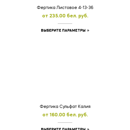
товара.
Фертика Листовое 4-13-36
oт
235.00
бел. руб.
Этот
ВЫБЕРИТЕ ПАРАМЕТРЫ
товар
имеет
несколько
вариаций.
Опции
можно
выбрать
на
странице
товара.
Фертика Сульфат Калия
oт
160.00
бел. руб.
Этот
ВЫБЕРИТЕ ПАРАМЕТРЫ