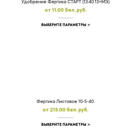
Удобрение Фертика СТАРТ (13:40:13+MЭ)
oт
11.00
бел. руб.
Этот
ВЫБЕРИТЕ ПАРАМЕТРЫ
товар
имеет
несколько
вариаций.
Опции
можно
выбрать
на
странице
товара.
Фертика Листовое 10-5-40.
oт
215.00
бел. руб.
Этот
ВЫБЕРИТЕ ПАРАМЕТРЫ