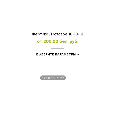
можно
выбрать
на
странице
товара.
Фертика Листовое 18-18-18
oт
200.00
бел. руб.
Этот
ВЫБЕРИТЕ ПАРАМЕТРЫ
товар
имеет
несколько
НЕТ В НАЛИЧИИ
вариаций.
Опции
можно
выбрать
на
странице