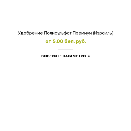
можно
выбрать
на
странице
товара.
Удобрение Полисульфат Премиум (Израиль)
oт
5.00
бел. руб.
Этот
ВЫБЕРИТЕ ПАРАМЕТРЫ
товар
имеет
несколько
вариаций.
Опции
можно
выбрать
на
странице
товара.