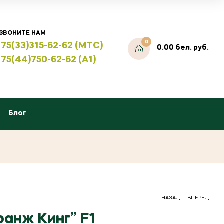
ЗВОНИТЕ НАМ
0
75(33)315-62-62 (МТС)
0.00
бел. руб.
75(44)750-62-62 (А1)
Блог
.
НАЗАД
ВПЕРЕД
анж Кинг” F1