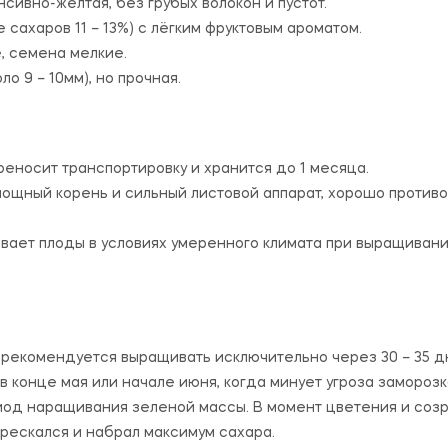
нсивно-жёлтая, без грубых волокон и пустот.
сахаров 11 – 13%) с лёгким фруктовым ароматом.
, семена мелкие.
о 9 – 10мм), но прочная.
еносит транспортировку и хранится до 1 месяца.
ощный корень и сильный листовой аппарат, хорошо против
вает плоды в условиях умеренного климата при выращивани
 рекомендуется выращивать исключительно через 30 – 35 д
– в конце мая или начале июня, когда минует угроза заморозк
иод наращивания зеленой массы. В момент цветения и соз
рескался и набрал максимум сахара.