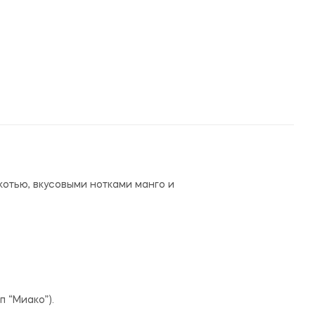
котью, вкусовыми нотками манго и
 “Миако”).