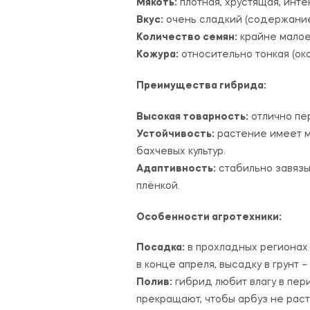
Мякоть:
плотная, хрустящая, инте
Вкус:
очень сладкий (содержание 
Количество семян:
крайне малое
Кожура:
относительно тонкая (окол
Преимущества гибрида:
Высокая товарность:
отлично пер
Устойчивость:
растение имеет м
бахчевых культур.
Адаптивность:
стабильно завязы
плёнкой.
Особенности агротехники:
Посадка:
в прохладных регионах
в конце апреля, высадку в грунт 
Полив:
гибрид любит влагу в пер
прекращают, чтобы арбуз не раст