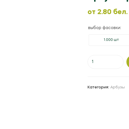
oт
2.80
бел.
выбор фасовки:
1.000 шт
Количество
товара
Арбуз
"Оранж
Кинг"
Категория:
Арбузы
F1