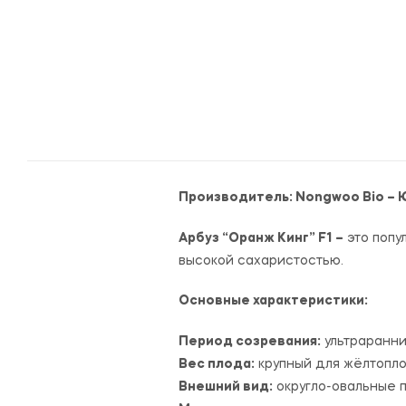
Производитель:
Nongwoo Bio – 
Арбуз “Оранж Кинг” F1 –
это попу
высокой сахаристостью.
Основные характеристики:
Период созревания:
ультраранни
Вес плода:
крупный для жёлтоплод
Внешний вид:
округло-овальные п