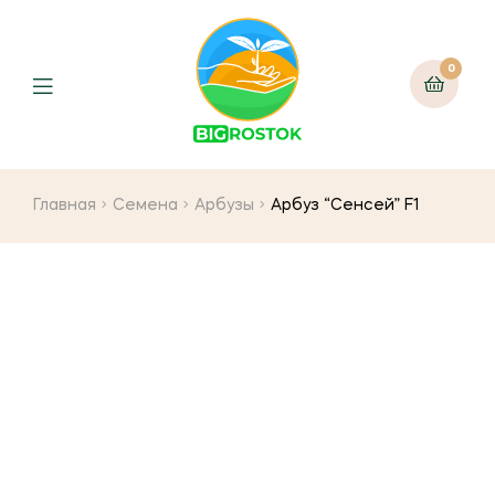
0
Menu
Главная
Семена
Арбузы
Арбуз “Сенсей” F1