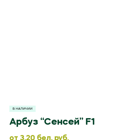
В НАЛИЧИИ
Арбуз “Сенсей” F1
oт
3.20
бел. руб.