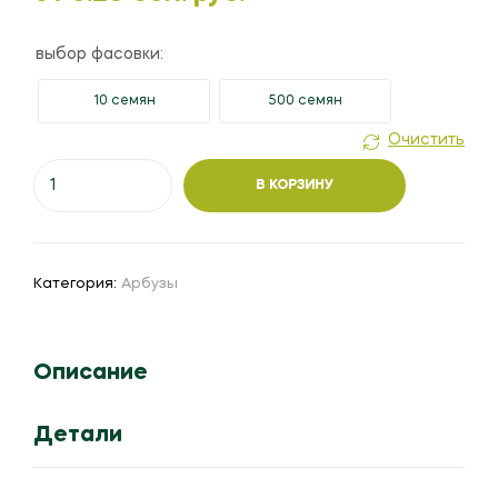
выбор фасовки:
10 семян
500 семян
Очистить
Количество
В КОРЗИНУ
товара
Арбуз
"Сенсей"
F1
Категория:
Арбузы
Описание
Детали