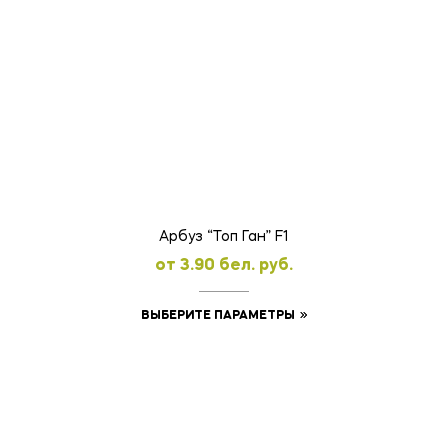
товар
имеет
несколько
вариаций.
Опции
можно
выбрать
на
странице
товара.
Арбуз “Топ Ган” F1
oт
3.90
бел. руб.
Этот
ВЫБЕРИТЕ ПАРАМЕТРЫ
товар
имеет
несколько
вариаций.
Опции