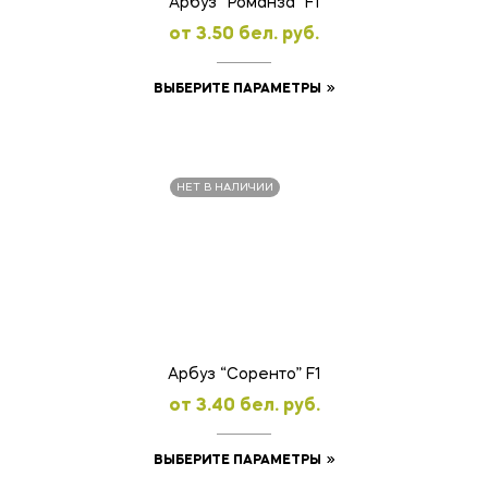
Арбуз “Романза” F1
oт
3.50
бел. руб.
Этот
ВЫБЕРИТЕ ПАРАМЕТРЫ
товар
имеет
несколько
НЕТ В НАЛИЧИИ
вариаций.
Опции
можно
выбрать
на
странице
товара.
Арбуз “Соренто” F1
oт
3.40
бел. руб.
Этот
ВЫБЕРИТЕ ПАРАМЕТРЫ