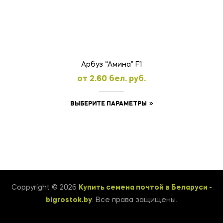
можно
выбрать
на
странице
товара.
Арбуз “Амина” F1
oт
2.60
бел. руб.
Этот
ВЫБЕРИТЕ ПАРАМЕТРЫ
товар
имеет
несколько
вариаций.
Опции
можно
Coppyright © 2026
Купить семена почтой в Беларуси -
выбрать
bigrostok.by
. Все права защищены.
на
странице