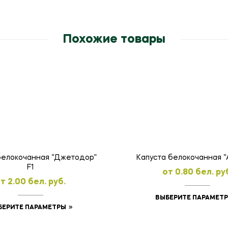
Похожие товары
белокочанная “Джетодор”
Капуста белокочанная “А
F1
oт
0.80
бел. ру
oт
2.00
бел. руб.
ВЫБЕРИТЕ ПАРАМЕТ
Этот
БЕРИТЕ ПАРАМЕТРЫ
товар