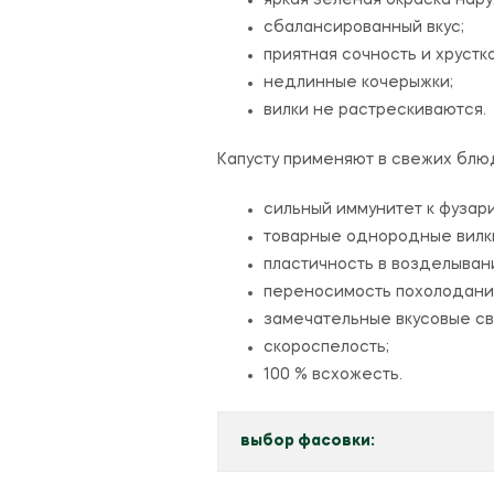
яркая зеленая окраска нар
сбалансированный вкус;
приятная сочность и хрустк
недлинные кочерыжки;
вилки не растрескиваются.
Капусту применяют в свежих блюд
сильный иммунитет к фузари
товарные однородные вилк
пластичность в возделыван
переносимость похолоданий
замечательные вкусовые св
скороспелость;
100 % всхожесть.
выбор фасовки: