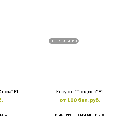
НЕТ В НАЛИЧИИ
Капуста “Пандион” F1
трия” F1
oт
1.00
бел. руб.
б.
Этот
Этот
ВЫБЕРИТЕ ПАРАМЕТРЫ
РЫ
товар
товар
имеет
имеет