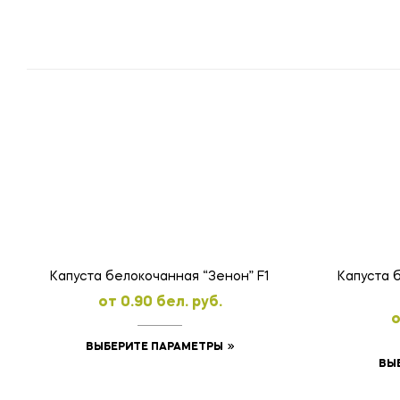
Капуста белокочанная “Зенон” F1
Капуста 
oт
0.90
бел. руб.
Этот
ВЫБЕРИТЕ ПАРАМЕТРЫ
ВЫ
товар
имеет