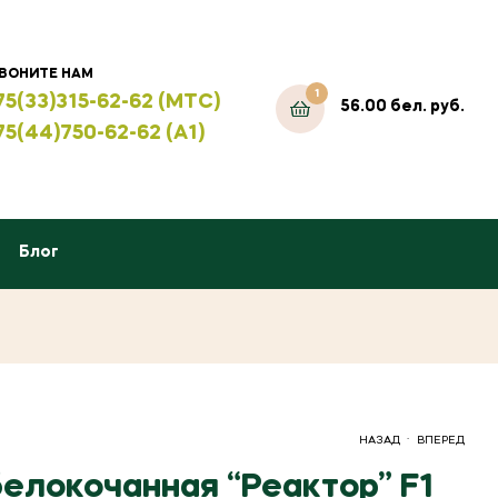
ВОНИТЕ НАМ
1
75(33)315-62-62 (МТС)
56.00
бел. руб.
75(44)750-62-62 (А1)
Блог
.
НАЗАД
ВПЕРЕД
белокочанная “Реактор” F1