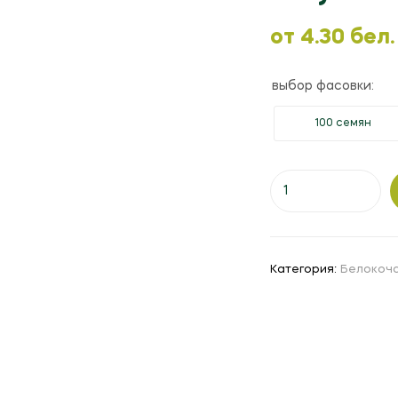
oт
4.30
бел.
выбор фасовки:
100 семян
Количество
товара
Капуста
белокочанная
"Реактор"
Категория:
Белокоч
F1