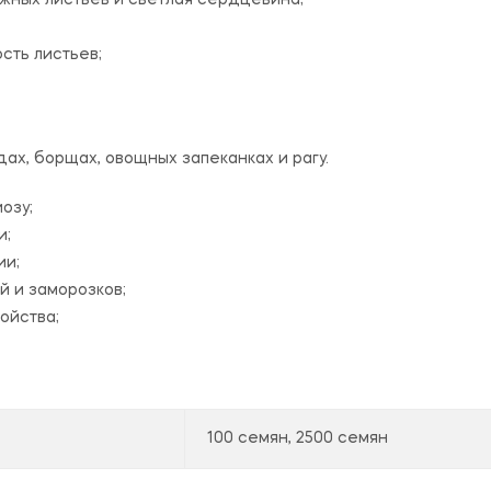
ужных листьев и светлая сердцевина;
ость листьев;
ах, борщах, овощных запеканках и рагу.
озу;
и;
ии;
 и заморозков;
ойства;
100 семян, 2500 семян