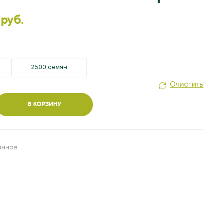
1.00
1.20
БЕЛ. РУБ.
БЕЛ. РУБ.
 руб.
2500 семян
Очистить
В КОРЗИНУ
анная