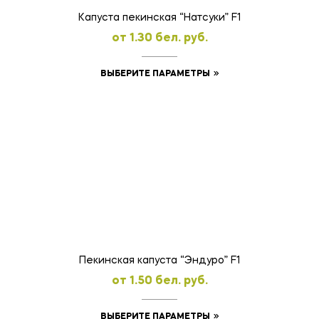
товара.
Капуста пекинская “Натсуки” F1
oт
1.30
бел. руб.
Этот
ВЫБЕРИТЕ ПАРАМЕТРЫ
товар
имеет
несколько
вариаций.
Опции
можно
выбрать
на
странице
товара.
Пекинская капуста “Эндуро” F1
oт
1.50
бел. руб.
Этот
ВЫБЕРИТЕ ПАРАМЕТРЫ