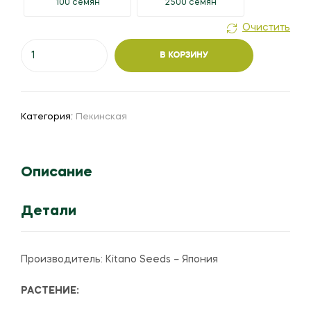
100 семян
2500 семян
Очистить
Количество
В КОРЗИНУ
товара
Капуста
пекинская
"Ямори"
Категория:
Пекинская
(KS
340)
F1
Описание
Детали
Производитель: Kitano Seeds – Япония
РАСТЕНИЕ: