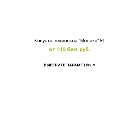
Капуста пекинская “Маноко” F1
oт
1.10
бел. руб.
Этот
ВЫБЕРИТЕ ПАРАМЕТРЫ
товар
имеет
несколько
вариаций.
Опции
можно
выбрать
на
странице