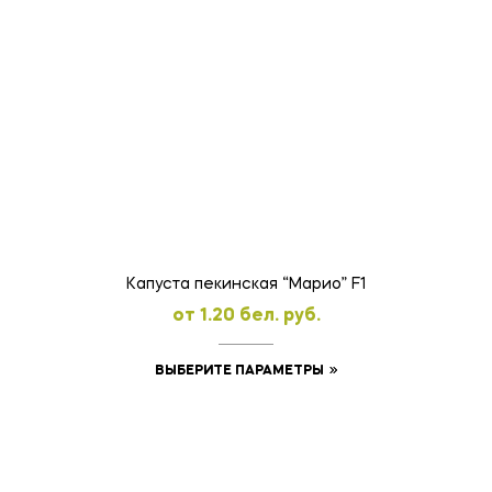
товар
имеет
несколько
вариаций.
Опции
можно
выбрать
на
странице
товара.
Капуста пекинская “Марио” F1
oт
1.20
бел. руб.
Этот
ВЫБЕРИТЕ ПАРАМЕТРЫ
товар
имеет
несколько
вариаций.