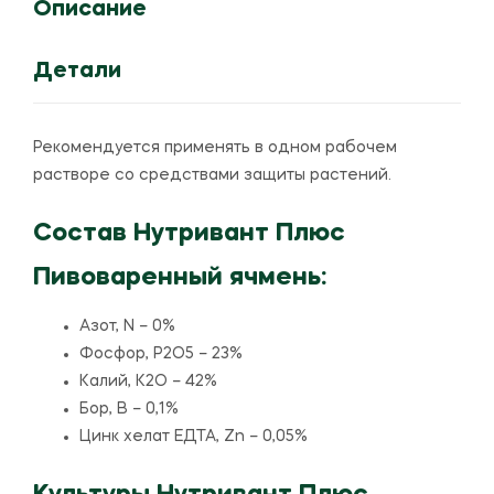
23-
Описание
42
+
Детали
МЭ
Рекомендуется применять в одном рабочем
растворе со средствами защиты растений.
Состав Нутривант Плюс
Пивоваренный ячмень:
Азот, N – 0%
Фосфор, P2O5 – 23%
Калий, K2O – 42%
Бор, В – 0,1%
Цинк хелат ЕДТА, Zn – 0,05%