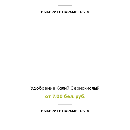
Этот
ВЫБЕРИТЕ ПАРАМЕТРЫ
товар
имеет
несколько
вариаций.
Опции
можно
выбрать
на
странице
товара.
Удобрение Калий Сернокислый
oт
7.00
бел. руб.
Этот
ВЫБЕРИТЕ ПАРАМЕТРЫ
товар
имеет