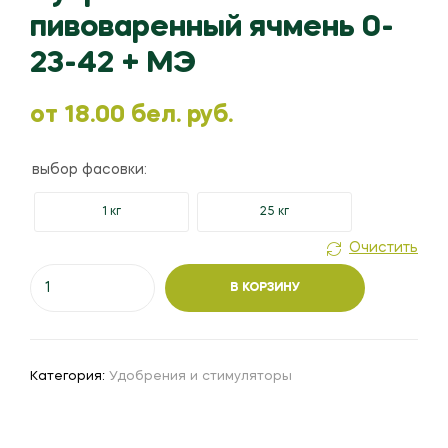
пивоваренный ячмень 0-
23-42 + МЭ
oт
18.00
бел. руб.
выбор фасовки:
1 кг
25 кг
Очистить
Количество
В КОРЗИНУ
товара
Нутривант
Плюс
пивоваренный
Категория:
Удобрения и стимуляторы
ячмень
0-