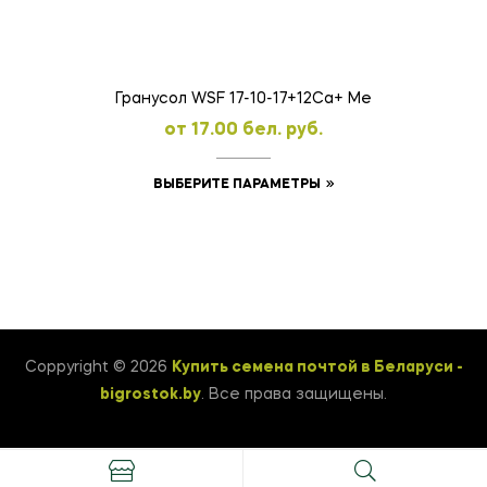
выбрать
на
странице
товара.
Гранусол WSF 17-10-17+12Ca+ Ме
oт
17.00
бел. руб.
Этот
ВЫБЕРИТЕ ПАРАМЕТРЫ
товар
имеет
несколько
вариаций.
Опции
можно
Coppyright © 2026
Купить семена почтой в Беларуси -
выбрать
bigrostok.by
. Все права защищены.
на
странице
товара.