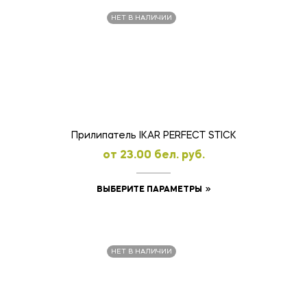
несколько
НЕТ В НАЛИЧИИ
вариаций.
Опции
можно
выбрать
на
странице
товара.
Прилипатель IKAR PERFECT STICK
oт
23.00
бел. руб.
Этот
ВЫБЕРИТЕ ПАРАМЕТРЫ
товар
имеет
несколько
НЕТ В НАЛИЧИИ
вариаций.
Опции
можно