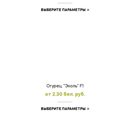
Этот
ВЫБЕРИТЕ ПАРАМЕТРЫ
товар
имеет
несколько
вариаций.
Опции
можно
выбрать
на
странице
товара.
Огурец “Эколь” F1
oт
2.30
бел. руб.
Этот
ВЫБЕРИТЕ ПАРАМЕТРЫ
товар
имеет