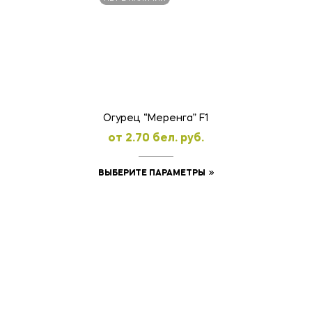
Огурец “Меренга” F1
oт
2.70
бел. руб.
Этот
ВЫБЕРИТЕ ПАРАМЕТРЫ
товар
имеет
несколько
вариаций.
Опции
можно
выбрать