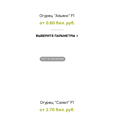
на
странице
товара.
Огурец “Альянс” F1
oт
0.60
бел. руб.
Этот
ВЫБЕРИТЕ ПАРАМЕТРЫ
товар
имеет
несколько
НЕТ В НАЛИЧИИ
вариаций.
Опции
можно
выбрать
на
странице
товара.
Огурец “Салют” F1
oт
2.70
бел. руб.