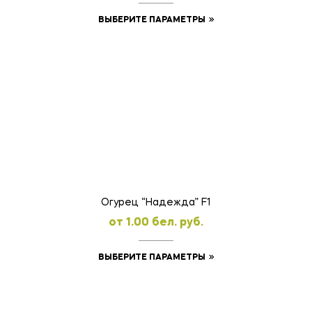
Этот
ВЫБЕРИТЕ ПАРАМЕТРЫ
товар
имеет
несколько
вариаций.
Опции
можно
выбрать
на
странице
товара.
Огурец “Надежда” F1
oт
1.00
бел. руб.
Этот
ВЫБЕРИТЕ ПАРАМЕТРЫ
товар
имеет
несколько