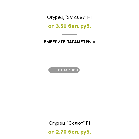
Огурец “SV 4097” F1
oт
3.50
бел. руб.
Этот
ВЫБЕРИТЕ ПАРАМЕТРЫ
товар
имеет
несколько
НЕТ В НАЛИЧИИ
вариаций.
Опции
можно
выбрать
на
странице
товара.
Огурец “Салют” F1
oт
2.70
бел. руб.