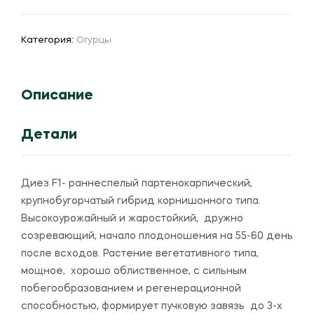
Огурец
"Диез"
F1
Категория:
Огурцы
Описание
Детали
Диез F1- раннеспелый партенокарпический,
крупнобугорчатый гибрид корнишонного типа.
Высокоурожайный и жаростойкий, дружно
созревающий, начало плодоношения на 55-60 день
после всходов. Растение вегетативного типа,
мощное, хорошо облиственное, с сильным
побегообразованием и регенерационной
способностью, формирует пучковую завязь до 3-х