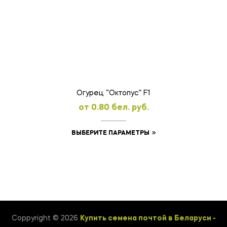
вариаций.
Опции
можно
выбрать
на
странице
товара.
Огурец “Октопус” F1
oт
0.80
бел. руб.
Этот
ВЫБЕРИТЕ ПАРАМЕТРЫ
товар
имеет
несколько
вариаций.
Опции
можно
Coppyright © 2026
Купить семена почтой в Беларуси -
выбрать