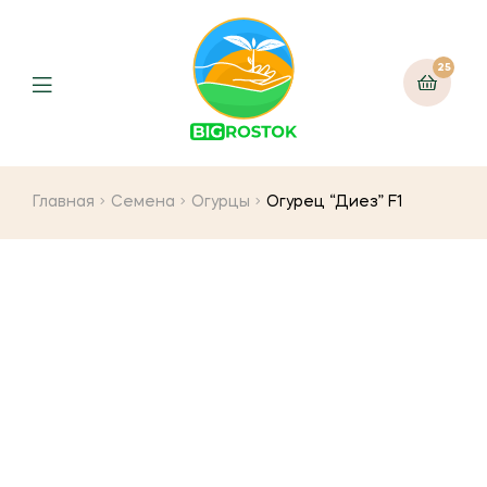
25
Menu
Главная
Семена
Огурцы
Огурец “Диез” F1