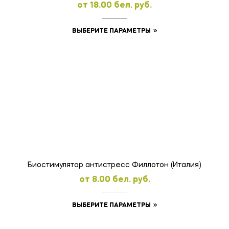
oт
18.00
бел. руб.
Этот
ВЫБЕРИТЕ ПАРАМЕТРЫ
товар
имеет
несколько
вариаций.
Опции
можно
выбрать
на
странице
товара.
Биостимулятор антистресс Филлотон (Италия)
oт
8.00
бел. руб.
Этот
ВЫБЕРИТЕ ПАРАМЕТРЫ
товар