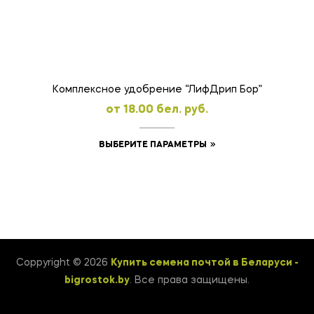
можно
выбрать
на
странице
товара.
Комплексное удобрение “ЛифДрип Бор”
oт
18.00
бел. руб.
Этот
ВЫБЕРИТЕ ПАРАМЕТРЫ
товар
имеет
несколько
вариаций.
Опции
можно
Coppyright © 2026
Купить семена почтой в Беларуси -
выбрать
bigrostok.by
. Все права защищены.
на
странице