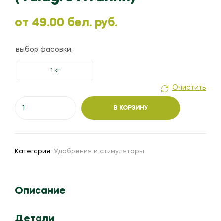
oт
49.00
бел. руб.
выбор фасовки:
1 кг
Очистить
Количество
В КОРЗИНУ
товара
Плантафол
5-
15-
Категория:
Удобрения и стимуляторы
45
(Valagro
Италия)
Описание
Детали