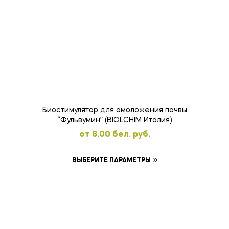
имеет
несколько
вариаций.
Опции
можно
выбрать
на
странице
товара.
Биостимулятор для омоложения почвы
“Фульвумин” (BIOLCHIM Италия)
oт
8.00
бел. руб.
Этот
ВЫБЕРИТЕ ПАРАМЕТРЫ
товар
имеет
несколько
вариаций.
Опции