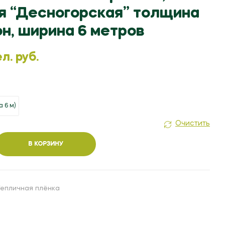
я “Десногорская” толщина
315.00
80.00
БЕЛ. РУБ.
БЕЛ. РУБ.
н, ширина 6 метров
л. руб.
а 6 м)
Очистить
В КОРЗИНУ
ная,
епличная плёнка