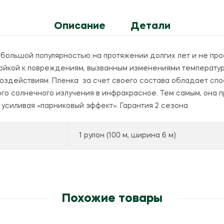
100
микрон,
Описание
Детали
ширина
6
метров
большой популярностью на протяжении долгих лет и не прос
ойкой к повреждениям, вызванным изменениями температур
воздействиям. Пленка за счет своего состава обладает сп
го солнечного излучения в инфракрасное. Тем самым, она
 усиливая «парниковый эффект». Гарантия 2 сезона
1 рулон (100 м, ширина 6 м)
Похожие товары