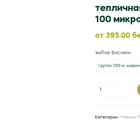
теплична
100 микро
oт
395.00
бе
выбор фасовки:
1 рулон (100 м, ширин
Количество
товара
Пленка
светостабилизирон
тепличная
Категории:
Плёнки
,
Т
"Десногорская"
толщина