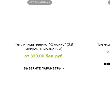
НЕТ В НАЛИЧИИ
Тепличная плёнка “Южанка” (0,8
Пленка
микрон, ширина 6 м)
o
oт
320.00
бел. руб.
ВЫ
Этот
ВЫБЕРИТЕ ПАРАМЕТРЫ
товар
имеет
несколько
вариаций.
Опции
можно