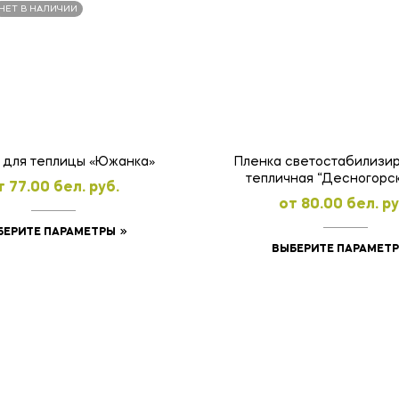
НЕТ В НАЛИЧИИ
Пленка светостабилизир
 для теплицы «Южанка»
тепличная “Десногорск
т
77.00
бел. руб.
микрон
oт
80.00
бел. ру
Этот
БЕРИТЕ ПАРАМЕТРЫ
ВЫБЕРИТЕ ПАРАМЕТ
товар
имеет
несколько
вариаций.
Опции
можно
выбрать