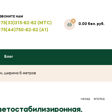
ЗВОНИТЕ НАМ
0
75(33)315-62-62 (МТС)
0.00
бел. руб.
75(44)750-62-62 (А1)
Блог
н, ширина 6 метров
.
НАЗАД
ВПЕРЕД
ветостабилизиронная,