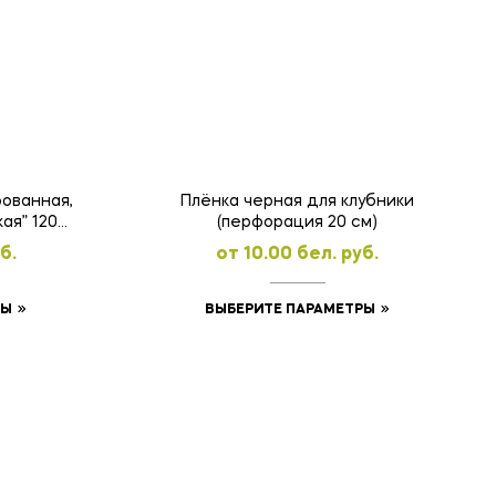
ованная,
Плёнка черная для клубники
ая” 120
(перфорация 20 см)
б.
oт
10.00
бел. руб.
Этот
Этот
РЫ
ВЫБЕРИТЕ ПАРАМЕТРЫ
товар
товар
имеет
имеет
несколько
несколько
вариаций.
вариаций.
Опции
Опции
можно
можно