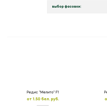
выбор фасовки:
Редис “Мелито” F1
Р
oт
1.50
бел. руб.