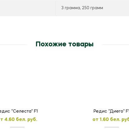
3 грамма, 250 грамм
Похожие товары
едис “Селеста” F1
Редис “Диего” F
oт
4.60
бел. руб.
oт
1.60
бел. руб