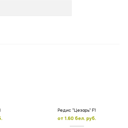
1
Редис “Цезарь” F1
.
oт
1.60
бел. руб.