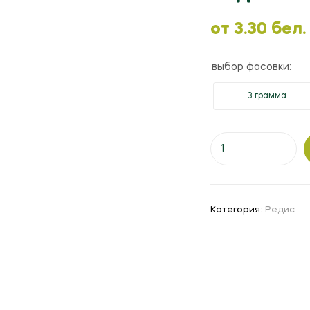
oт
3.30
бел.
выбор фасовки:
3 грамма
Количество
товара
Редис
"Вена"
F1
Категория:
Редис