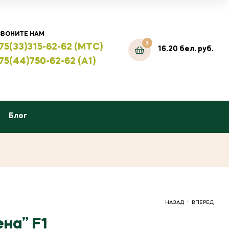
ЗВОНИТЕ НАМ
3
75(33)315-62-62 (МТС)
16.20
бел. руб.
75(44)750-62-62 (А1)
Блог
.
НАЗАД
ВПЕРЕД
на” F1