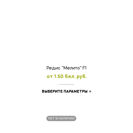
имеет
несколько
вариаций.
Опции
можно
выбрать
на
странице
товара.
Редис “Мелито” F1
oт
1.50
бел. руб.
Этот
ВЫБЕРИТЕ ПАРАМЕТРЫ
товар
имеет
несколько
НЕТ В НАЛИЧИИ
вариаций.
Опции