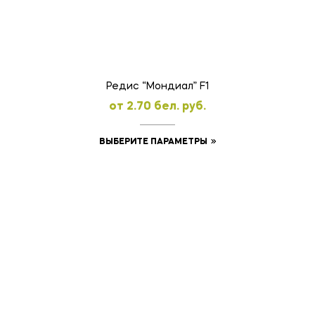
можно
выбрать
на
странице
товара.
Редис “Мондиал” F1
oт
2.70
бел. руб.
Этот
ВЫБЕРИТЕ ПАРАМЕТРЫ
товар
имеет
несколько
вариаций.
Опции
можно
выбрать
на
странице