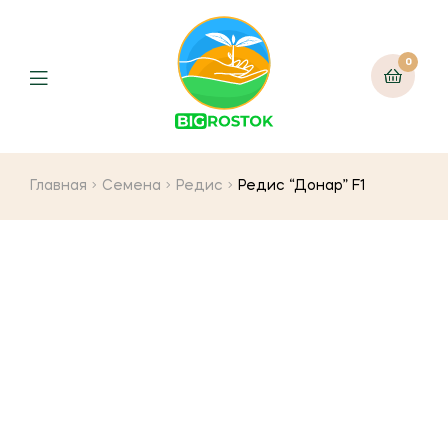
0
Menu
Главная
Семена
Редис
Редис “Донар” F1