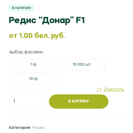
В НАЛИЧИИ
Редис “Донар” F1
oт
1.00
бел. руб.
выбор фасовки:
1 гр
10.000 шт
10 гр
Очистить
Количество
В КОРЗИНУ
товара
Редис
"Донар"
F1
Категория:
Редис