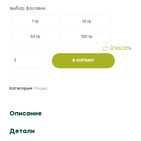
выбор фасовки:
1 гр
10 гр
50 гр
100 гр
Очистить
Количество
В КОРЗИНУ
товара
Редис
"Пабло"
Категория:
Редис
Описание
Детали