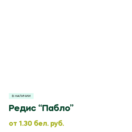
В НАЛИЧИИ
Редис “Пабло”
oт
1.30
бел. руб.