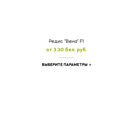
Опции
можно
выбрать
на
странице
товара.
Редис “Вена” F1
oт
3.30
бел. руб.
Этот
ВЫБЕРИТЕ ПАРАМЕТРЫ
товар
имеет
несколько
вариаций.
Опции
можно
выбрать
на
странице