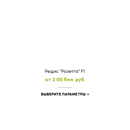
товар
имеет
несколько
вариаций.
Опции
можно
выбрать
на
странице
товара.
Редис “Розетта” F1
oт
2.00
бел. руб.
Этот
ВЫБЕРИТЕ ПАРАМЕТРЫ
товар
имеет
несколько
вариаций.