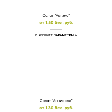
на
странице
товара.
Салат “Актина”
oт
1.50
бел. руб.
Этот
ВЫБЕРИТЕ ПАРАМЕТРЫ
товар
имеет
несколько
вариаций.
Опции
можно
выбрать
на
странице
товара.
Салат “Аннисоле”
oт
1.30
бел. руб.