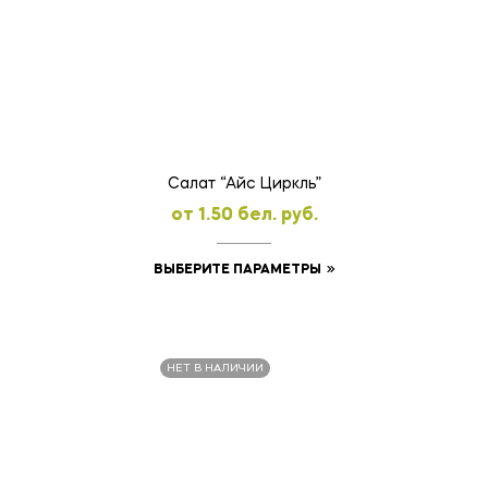
вариаций.
Опции
можно
выбрать
на
странице
товара.
Салат “Айс Циркль”
oт
1.50
бел. руб.
Этот
ВЫБЕРИТЕ ПАРАМЕТРЫ
товар
имеет
несколько
НЕТ В НАЛИЧИИ
вариаций.
Опции
можно
выбрать