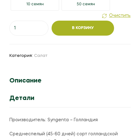
10 семян
50 семян
Очистить
Количество
В КОРЗИНУ
товара
Салат
"Айс
Мьюзик"
Категория:
Салат
Описание
Детали
Производитель:
Syngenta – Голландия
Среднеспелый (45-60 дней) сорт голландской