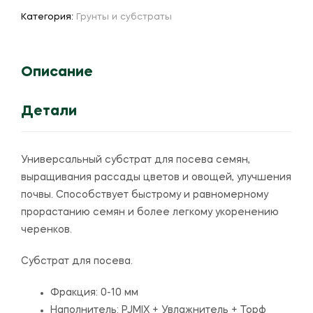
Mix"
Категория:
Грунты и субстраты
на
250
литров
Описание
(Agro
CS)
Детали
Универсальный субстрат для посева семян,
выращивания рассады цветов и овощей, улучшения
почвы. Способствует быстрому и равномерному
прорастанию семян и более легкому укоренению
черенков.
Субстрат для посева.
Фракция: 0-10 мм
Наполнитель: PJMIX + Увлажнитель + Торф