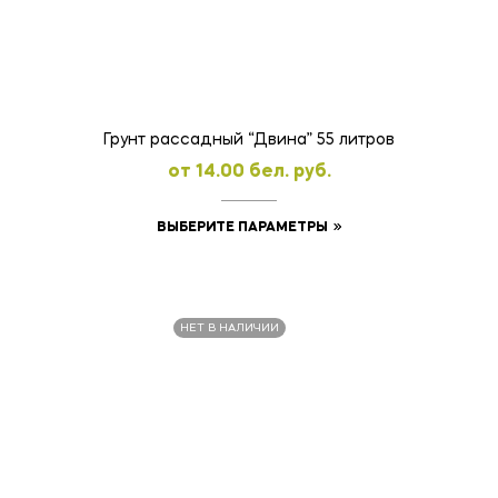
Грунт рассадный “Двина” 55 литров
oт
14.00
бел. руб.
Этот
ВЫБЕРИТЕ ПАРАМЕТРЫ
товар
имеет
несколько
НЕТ В НАЛИЧИИ
вариаций.
Опции
можно
выбрать
на
странице