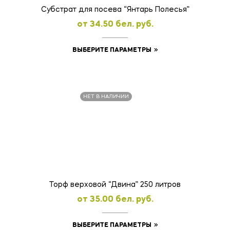
товара.
Субстрат для посева “Янтарь Полесья”
oт
34.50
бел. руб.
Этот
ВЫБЕРИТЕ ПАРАМЕТРЫ
товар
имеет
несколько
НЕТ В НАЛИЧИИ
вариаций.
Опции
можно
выбрать
на
странице
товара.
Торф верховой “Двина” 250 литров
oт
35.00
бел. руб.
Этот
ВЫБЕРИТЕ ПАРАМЕТРЫ