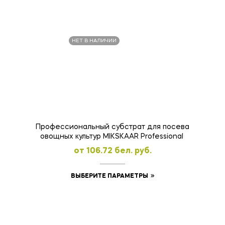
товар
имеет
несколько
НЕТ В НАЛИЧИИ
вариаций.
Опции
можно
выбрать
на
странице
товара.
Профессиональный субстрат для посева
овощных культур MIKSKAAR Professional
oт
106.72
бел. руб.
Этот
ВЫБЕРИТЕ ПАРАМЕТРЫ
товар
имеет
несколько