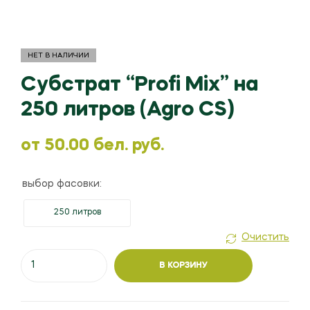
НЕТ В НАЛИЧИИ
Субстрат “Profi Mix” на
250 литров (Agro CS)
oт
50.00
бел. руб.
выбор фасовки:
250 литров
Очистить
Количество
В КОРЗИНУ
товара
Субстрат
"Profi