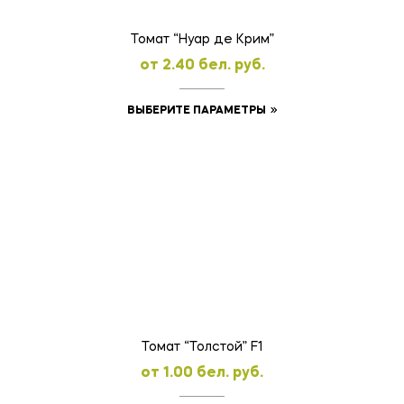
странице
товара.
Томат “Нуар де Крим”
oт
2.40
бел. руб.
Этот
ВЫБЕРИТЕ ПАРАМЕТРЫ
товар
имеет
несколько
вариаций.
Опции
можно
выбрать
на
странице
товара.
Томат “Толстой” F1
oт
1.00
бел. руб.