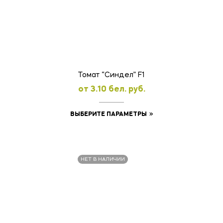
Опции
можно
выбрать
на
странице
товара.
Томат “Синдел” F1
oт
3.10
бел. руб.
Этот
ВЫБЕРИТЕ ПАРАМЕТРЫ
товар
имеет
несколько
НЕТ В НАЛИЧИИ
вариаций.
Опции
можно
выбрать
на