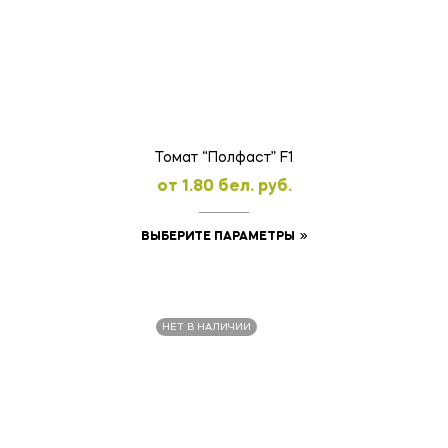
Опции
можно
выбрать
на
странице
товара.
Томат “Полфаст” F1
oт
1.80
бел. руб.
Этот
ВЫБЕРИТЕ ПАРАМЕТРЫ
товар
имеет
несколько
НЕТ В НАЛИЧИИ
вариаций.
Опции
можно
выбрать
на