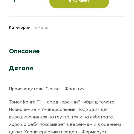
В КОРЗИНУ
товара
Томат
"Конго"
F1
Категория:
Томаты
Описание
Детали
Производитель:
Clause – Франция
Томат Конго F1 – среднеранний гибрид томата.
Назначение – Универсальный, подходит для
выращивания как на грунте, так и на субстрате.
Хорошо себя показывает в весеннем и в осеннем
цикле. Характеристика плодов – Формирует