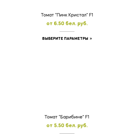
странице
товара.
Томат “Пинк Кристал” F1
oт
6.50
бел. руб.
Этот
ВЫБЕРИТЕ ПАРАМЕТРЫ
товар
имеет
несколько
вариаций.
Опции
можно
выбрать
на
странице
товара.
Томат “Барибине” F1
oт
5.50
бел. руб.