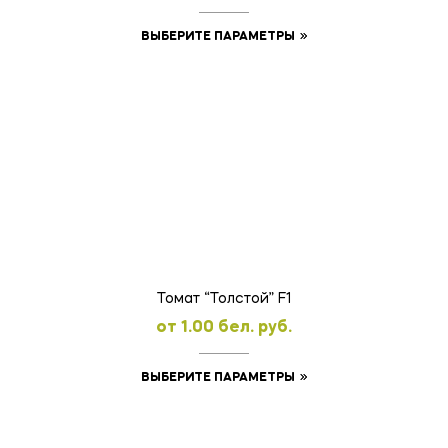
Этот
ВЫБЕРИТЕ ПАРАМЕТРЫ
товар
имеет
несколько
вариаций.
Опции
можно
выбрать
на
странице
товара.
Томат “Толстой” F1
oт
1.00
бел. руб.
Этот
ВЫБЕРИТЕ ПАРАМЕТРЫ
товар
имеет