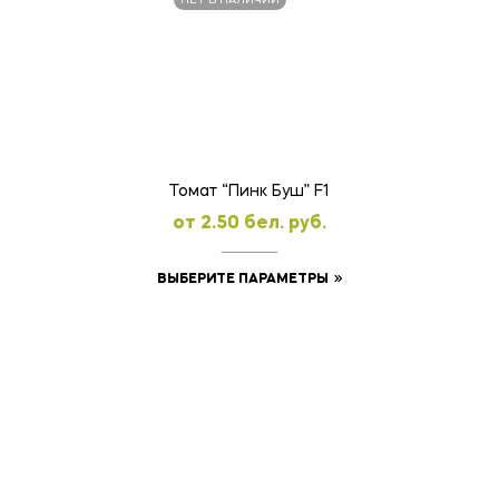
НЕТ В НАЛИЧИИ
Томат “Пинк Буш” F1
oт
2.50
бел. руб.
Этот
ВЫБЕРИТЕ ПАРАМЕТРЫ
товар
имеет
несколько
вариаций.
Опции
можно
выбрать