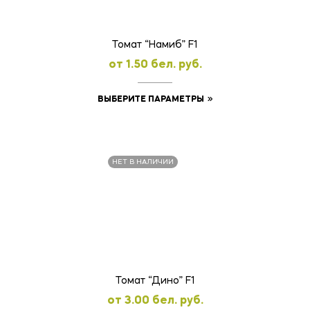
на
странице
товара.
Томат “Намиб” F1
oт
1.50
бел. руб.
Этот
ВЫБЕРИТЕ ПАРАМЕТРЫ
товар
имеет
несколько
НЕТ В НАЛИЧИИ
вариаций.
Опции
можно
выбрать
на
странице
товара.
Томат “Дино” F1
oт
3.00
бел. руб.