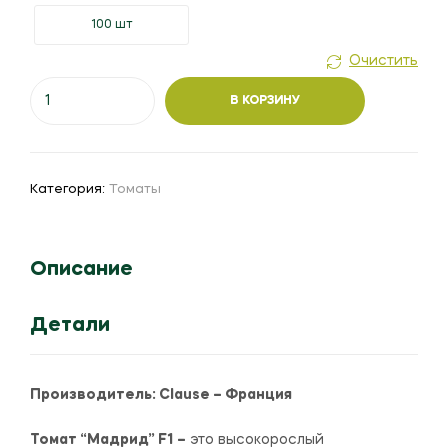
100 шт
Очистить
Количество
В КОРЗИНУ
товара
Томат
"Мадрид"
F1
Категория:
Томаты
Описание
Детали
Производитель:
Clause – Франция
Томат “Мадрид” F1 –
это высокорослый