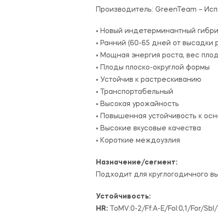
Производитель:
GreenTeam – Исп
• Новый индетерминантный гибри
• Ранний (60-65 дней от высадки
• Мощная энергия роста, вес пло
• Плоды плоско-округлой формы
• Устойчив к растрескиванию
• Транспортабельный
• Высокая урожайность
• Повышенная устойчивость к ос
• Высокие вкусовые качества
• Короткие междоузлия
Назначение/сегмент:
Подходит для круглогодичного 
Устойчивость:
HR:
ToMV:0-2/Ff:A-E/Fol:0,1/For/Sbl