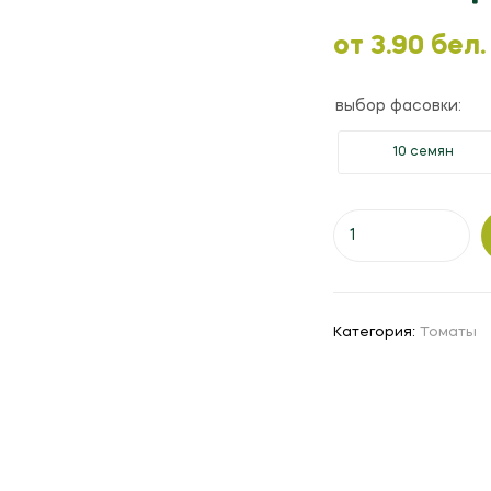
oт
3.90
бел.
выбор фасовки:
10 семян
Количество
товара
Томат
"Цетус"
F1
Категория:
Томаты