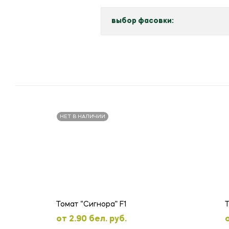
выбор фасовки:
НЕТ В НАЛИЧИИ
Томат “Сигнора” F1
Т
oт
2.90
бел. руб.