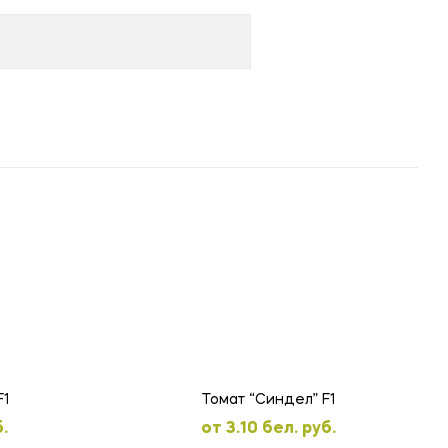
F1
Томат “Синдел” F1
.
oт
3.10
бел. руб.