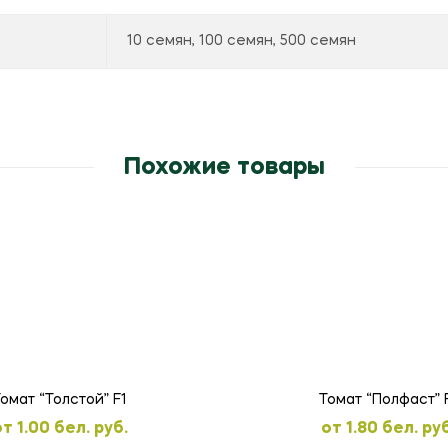
10 семян, 100 семян, 500 семян
Похожие товары
омат “Толстой” F1
Томат “Полфаст” 
oт
1.00
бел. руб.
oт
1.80
бел. руб