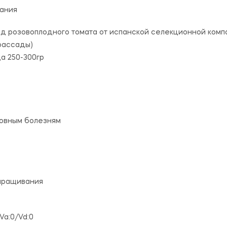
ания
д розовоплодного томата от испанской селекционной комп
 рассады)
да 250-300гр
новным болезням
выращивания
/Va:0/Vd:0