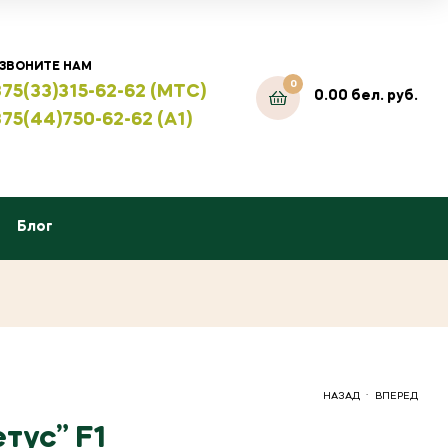
ЗВОНИТЕ НАМ
0
75(33)315-62-62 (МТС)
0.00
бел. руб.
75(44)750-62-62 (А1)
Блог
.
НАЗАД
ВПЕРЕД
тус” F1