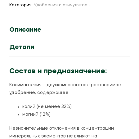
(К2О-32,0%;MgO-
Категория:
Удобрения и стимуляторы
12,0%)
Описание
Детали
Состав и предназначение:
Калимагнезия – двухкомпононтное растворимое
удобрение, содержащее:
калий (не менее 32%);
магний (12%);
Незначительные отклонения в концентрации
минеральных элементов не влияют на