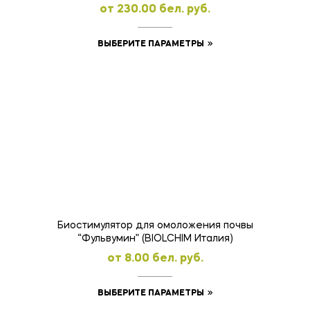
oт
230.00
бел. руб.
Этот
ВЫБЕРИТЕ ПАРАМЕТРЫ
товар
имеет
несколько
вариаций.
Опции
можно
выбрать
на
странице
товара.
Биостимулятор для омоложения почвы
“Фульвумин” (BIOLCHIM Италия)
oт
8.00
бел. руб.
Этот
ВЫБЕРИТЕ ПАРАМЕТРЫ