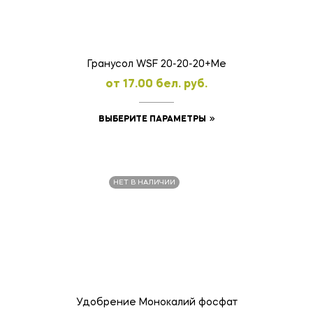
выбрать
на
странице
товара.
Гранусол WSF 20-20-20+Ме
oт
17.00
бел. руб.
Этот
ВЫБЕРИТЕ ПАРАМЕТРЫ
товар
имеет
несколько
НЕТ В НАЛИЧИИ
вариаций.
Опции
можно
выбрать
на
странице
товара.
Удобрение Монокалий фосфат