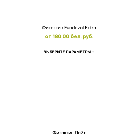
выбрать
на
странице
товара.
Фитактив Fundazol Extra
oт
180.00
бел. руб.
Этот
ВЫБЕРИТЕ ПАРАМЕТРЫ
товар
имеет
несколько
вариаций.
Опции
можно
выбрать
на
странице
товара.
Фитактив Лайт