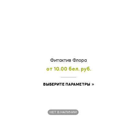
Фитактив Флора
oт
10.00
бел. руб.
Этот
ВЫБЕРИТЕ ПАРАМЕТРЫ
товар
имеет
несколько
НЕТ В НАЛИЧИИ
вариаций.
Опции
можно