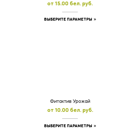
oт
15.00
бел. руб.
Этот
ВЫБЕРИТЕ ПАРАМЕТРЫ
товар
имеет
несколько
вариаций.
Опции
можно
выбрать
на
странице
товара.
Фитактив Урожай
oт
10.00
бел. руб.
Этот
ВЫБЕРИТЕ ПАРАМЕТРЫ
товар