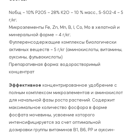
Nобщ – 10% P2O5 – 28% К2O – 10 % масс., S-SO2-4 – 5
г/кг;
Микроэлементы Fe, Zn, Mn, B, I, Co, Mo в хелатной и
минеральной форме – 4 г/кг;
Фуллеренсодержащие комплексы биологически
активных веществ – 5 г/кг (аминокислоты, витамины,
ауксины, фульвокислоты)
Препаративная форма: водорастворимый
концентрат
Эффективное
концентрированное удобрение с
полным комплексом микроэлементов и аминокислот
для начальной фазы роста растений. Содержит
максимальное количество фосфора в форме
фосфата мочевины, усвоение которого
интенсифицируется за счет оптимальной
дозировки группы витаминов В1, В6, РР и ауксин-