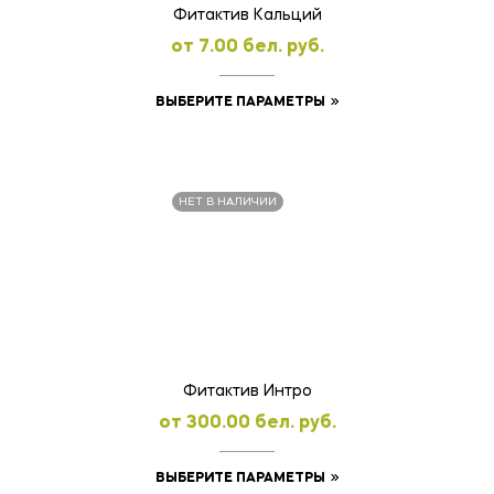
товара.
Фитактив Кальций
oт
7.00
бел. руб.
Этот
ВЫБЕРИТЕ ПАРАМЕТРЫ
товар
имеет
несколько
НЕТ В НАЛИЧИИ
вариаций.
Опции
можно
выбрать
на
странице
товара.
Фитактив Интро
oт
300.00
бел. руб.
Этот
ВЫБЕРИТЕ ПАРАМЕТРЫ