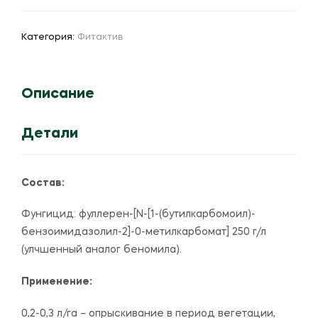
Фитактив
Fundazol
Extra
Категория:
Фитактив
Описание
Детали
Состав:
Фунгицид: фуллерен-[N-[1-(бутилкарбомоил)-
бензоимидазолил-2]-0-метилкарбомат] 250 г/л
(улчшенный аналог беномила).
Применение:
0,2-0,3 л/га – опрыскивание в период вегетации,