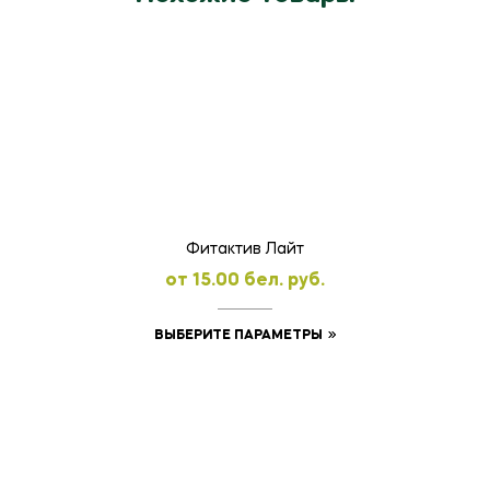
Фитактив Лайт
oт
15.00
бел. руб.
Этот
ВЫБЕРИТЕ ПАРАМЕТРЫ
товар
имеет
несколько
вариаций.
Опции