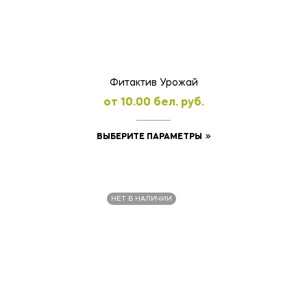
можно
выбрать
на
странице
товара.
Фитактив Урожай
oт
10.00
бел. руб.
Этот
ВЫБЕРИТЕ ПАРАМЕТРЫ
товар
имеет
несколько
НЕТ В НАЛИЧИИ
вариаций.
Опции
можно
выбрать
на
странице