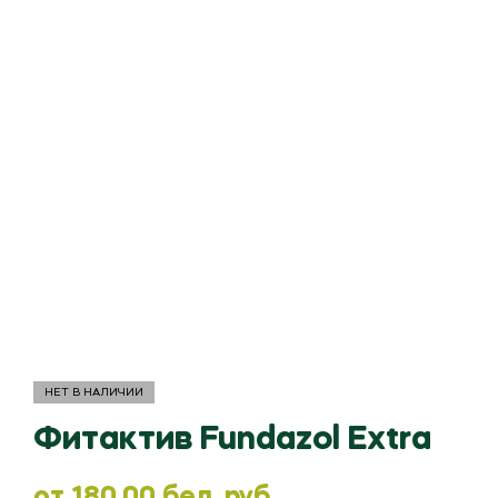
НЕТ В НАЛИЧИИ
Фитактив Fundazol Extra
oт
180.00
бел. руб.