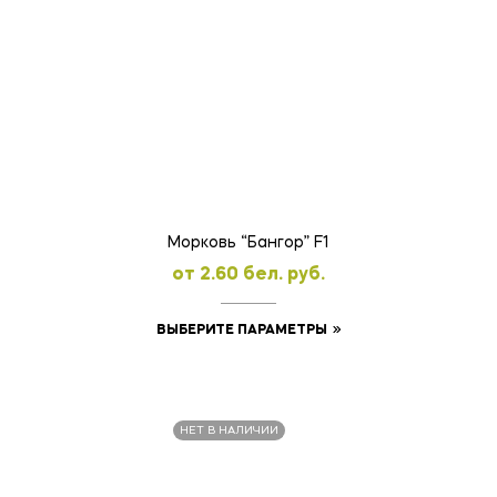
имеет
несколько
вариаций.
Опции
можно
выбрать
на
странице
товара.
Морковь “Бангор” F1
oт
2.60
бел. руб.
Этот
ВЫБЕРИТЕ ПАРАМЕТРЫ
товар
имеет
несколько
НЕТ В НАЛИЧИИ
вариаций.
Опции