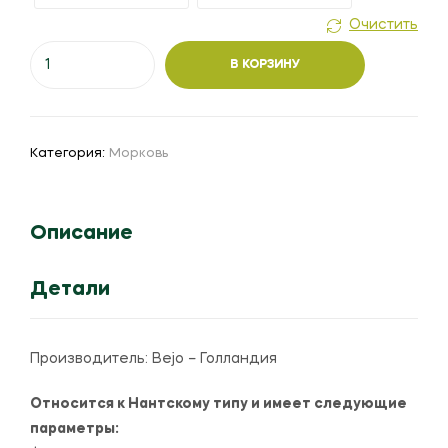
Очистить
Количество
В КОРЗИНУ
товара
Морковь
"Наполи"
F1
Категория:
Морковь
Описание
Детали
Производитель: Bejo – Голландия
Относится к Нантскому типу и имеет следующие
параметры: