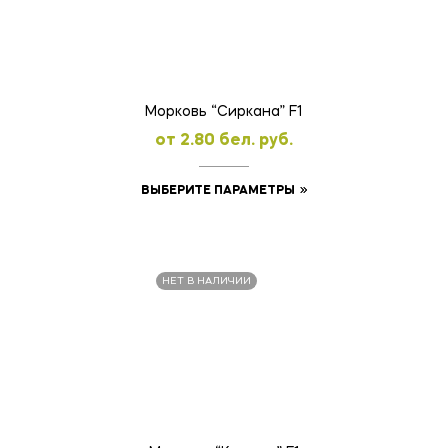
можно
выбрать
на
странице
товара.
Морковь “Сиркана” F1
oт
2.80
бел. руб.
Этот
ВЫБЕРИТЕ ПАРАМЕТРЫ
товар
имеет
несколько
НЕТ В НАЛИЧИИ
вариаций.
Опции
можно
выбрать
на
странице
товара.