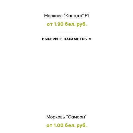
Морковь “Канада” F1
oт
1.90
бел. руб.
Этот
ВЫБЕРИТЕ ПАРАМЕТРЫ
товар
имеет
несколько
вариаций.
Опции
можно
выбрать
на
странице
товара.
Морковь “Самсон”
oт
1.00
бел. руб.