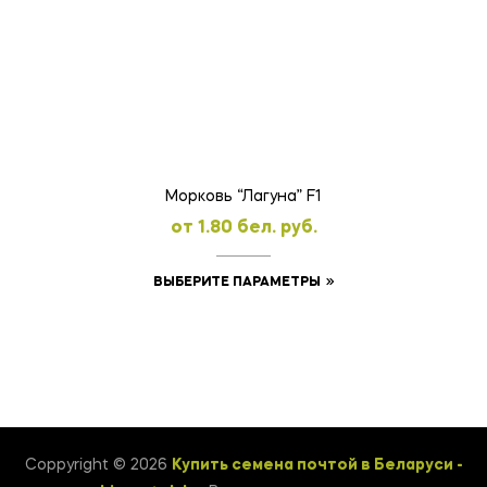
вариаций.
Опции
можно
выбрать
на
странице
товара.
Морковь “Лагуна” F1
oт
1.80
бел. руб.
Этот
ВЫБЕРИТЕ ПАРАМЕТРЫ
товар
имеет
несколько
вариаций.
Опции
можно
Coppyright © 2026
Купить семена почтой в Беларуси -
выбрать