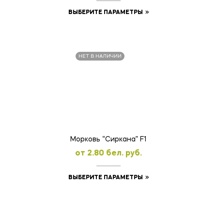
Этот
ВЫБЕРИТЕ ПАРАМЕТРЫ
товар
имеет
несколько
НЕТ В НАЛИЧИИ
вариаций.
Опции
можно
выбрать
на
странице
товара.
Морковь “Сиркана” F1
oт
2.80
бел. руб.
Этот
ВЫБЕРИТЕ ПАРАМЕТРЫ
товар
имеет
несколько