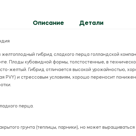
Описание
Детали
ндия
ий желтоплодный гибрид сладкого перца голландской компа
нте.
Плоды кубовидной формы, толстостенные, в техническ
исто-желтый.
Гибрид отличается высокой урожайностью, хор
чая PVY) и стрессовым условиям, хорошо переносит пониже
отки.
ладкого перца.
крытого грунта (теплицы, парники), но может выращиваться и