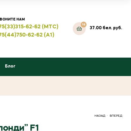
ВОНИТЕ НАМ
16
75(33)315-62-62 (МТС)
37.00
бел. руб.
75(44)750-62-62 (А1)
Блог
.
НАЗАД
ВПЕРЕД
лонди” F1