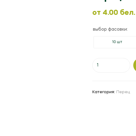
oт
4.00
бел.
выбор фасовки:
10 шт
Количество
товара
Перец
"Блонди"
F1
Категория:
Перец