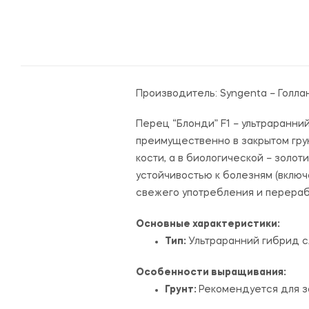
Производитель:
Syngenta – Голла
Перец “Блонди” F1 – ультраранн
преимущественно в закрытом гру
кости, а в биологической – золот
устойчивостью к болезням (вклю
свежего употребления и перераб
Основные характеристики:
Тип:
Ультраранний гибрид с
Особенности выращивания:
Грунт:
Рекомендуется для за