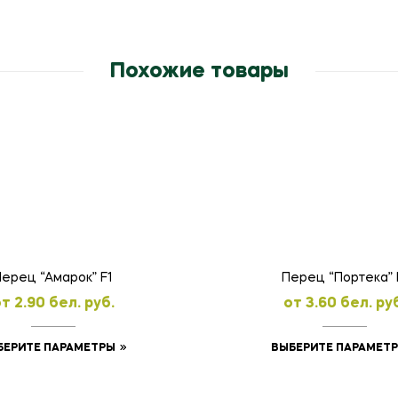
Похожие товары
Перец “Амарок” F1
Перец “Портека” 
oт
2.90
бел. руб.
oт
3.60
бел. ру
Этот
БЕРИТЕ ПАРАМЕТРЫ
ВЫБЕРИТЕ ПАРАМЕТ
товар
имеет