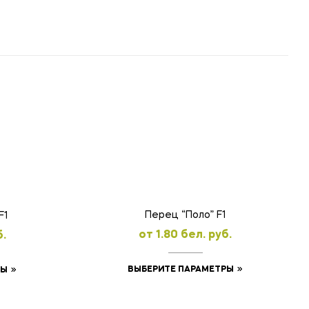
Перец “Поло” F1
F1
oт
1.80
бел. руб.
б.
Этот
Этот
ВЫБЕРИТЕ ПАРАМЕТРЫ
РЫ
товар
товар
имеет
имеет