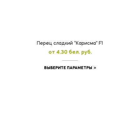
Перец сладкий “Карисма” F1
oт
4.30
бел. руб.
Этот
ВЫБЕРИТЕ ПАРАМЕТРЫ
товар
имеет
несколько
вариаций.
Опции
можно
выбрать
на
странице