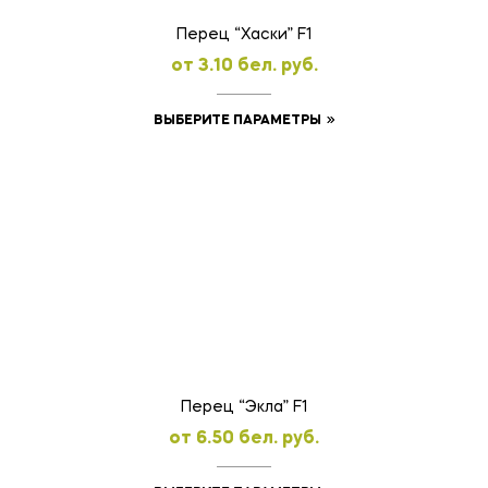
товара.
Перец “Хаски” F1
oт
3.10
бел. руб.
Этот
ВЫБЕРИТЕ ПАРАМЕТРЫ
товар
имеет
несколько
вариаций.
Опции
можно
выбрать
на
странице
товара.
Перец “Экла” F1
oт
6.50
бел. руб.