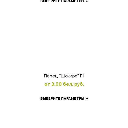
Этот
ВЫБЕРИТЕ ПАРАМЕТРЫ
товар
имеет
несколько
вариаций.
Опции
можно
выбрать
на
странице
товара.
Перец “Шакира” F1
oт
3.00
бел. руб.
Этот
ВЫБЕРИТЕ ПАРАМЕТРЫ
товар
имеет
несколько
вариаций.